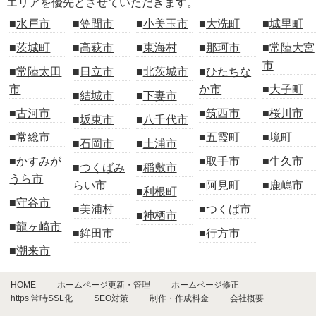
エリアを優先とさせていただきます。
水戸市
笠間市
小美玉市
大洗町
城里町
茨城町
高萩市
東海村
那珂市
常陸大宮
市
常陸太田
日立市
北茨城市
ひたちな
市
か市
大子町
結城市
下妻市
古河市
筑西市
桜川市
坂東市
八千代市
常総市
五霞町
境町
石岡市
土浦市
かすみが
取手市
牛久市
つくばみ
稲敷市
うら市
らい市
阿見町
鹿嶋市
利根町
守谷市
美浦村
つくば市
神栖市
龍ヶ崎市
鉾田市
行方市
潮来市
HOME
ホームページ更新・管理
ホームページ修正
https 常時SSL化
SEO対策
制作・作成料金
会社概要